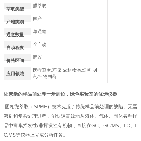
膜萃取
萃取类型
国产
产地类别
单通道
通道数量
全自动
自动程度
面议
价格区间
医疗卫生,环保,农林牧渔,烟草,制
应用领域
药/生物制药
让繁杂的样品前处理一步到位，
绿色实验室的优选仪器
固相微萃取（
SPME）技术克服了传统样品前处理的缺陷、无需
溶剂和复杂处理过程，能快速高效地从液体、气体、固体各种样
品中富集挥发性/非挥发性有机物，直接在GC、GC/MS、LC、L
C/MS等仪器上完成分析任务。