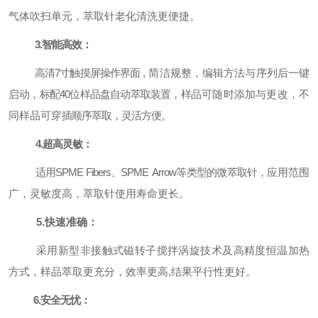
气体吹扫单元，萃取针老化
清洗
更便捷。
3.
智能高效
：
高清
7寸触摸屏操作界面
, 简洁规整，编辑方法与序列后一键
启
动，标配
40位样品盘自动萃取装置，样
品可随时添加与更改，不
同样品可穿
插顺序萃取，灵活方便。
4.
超高灵敏
：
适用
SPME Fibers、
SPME
Arrow等类型的微萃取针，应
用范围
广，灵敏度高，萃取针使用寿
命更长。
5.快速准确：
采用新型非接触式磁
转子搅拌涡旋技术及高精度恒温加
热
方式，样品萃取更充分，效率更高
,结果平行性更好。
6.
安全无忧：