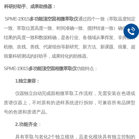
科研好助手、成果助推器：
SPME-1901S
多功能顶空固相微萃取仪
通过四个一致
（萃取温度恒定
一致、萃取
位置高度一致、时间准确一致、搅拌转速一致）确保萃取
结果的高度一致和数据精
确，是各行业、各领域从事挥发、非挥发有
机物、农残、兽残、代谢组份等新研究、新
方法、新课题、痕量、超
痕量科研测试的好助手，成果转化的助推器。
SPME-1901S
多功能顶空固相微萃取仪
功能特点
：
1.
独立兼容：
仪器独立自动完成
固相微萃取工作流程，无需安装在色
谱或
质谱仪器上，不对原有的进样系
统进行拆卸，可兼容所有品牌
型
号的色谱和质谱产品。
2.
功能齐全
：
具有萃取与老化2个独立模块，且老化模块具有独立控制的