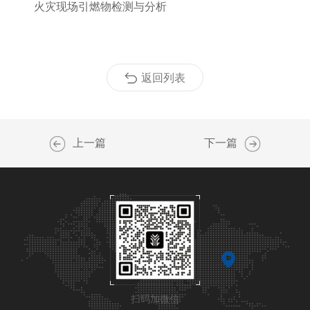
八、
火灾现场引燃物检测与分析
返回列表
上一篇
下一篇
扫码加微信